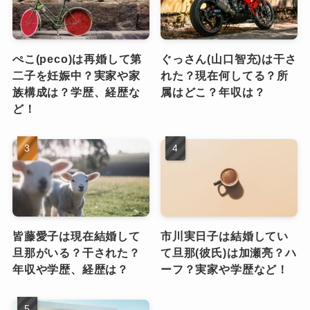
ぺこ(peco)は再婚して第
ぐっさん(山口智充)は干さ
二子を妊娠中？実家や家
れた？現在何してる？所
族構成は？学歴、経歴な
属はどこ？年収は？
ど！
皆藤愛子は現在結婚して
市川実日子は結婚してい
旦那がいる？干された？
て旦那(彼氏)は加瀬亮？ハ
年収や学歴、経歴は？
ーフ？実家や学歴など！