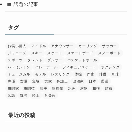
話題の記事
タグ
お笑い芸人
アイドル
アナウンサー
カーリング
サッカー
ジャニーズ
スキー
スケート
スケートボード
スノーボード
スポーツ
タレント
ダンサー
バスケットボール
バドミントン
バレーボール
フィギュアスケート
ボクシング
ミュージカル
モデル
レスリング
体操
作家
俳優
卓球
声優
女優
宝塚
実家
弁護士
政治家
日本
柔道
格闘家
格闘技
歌手
歌舞伎
水泳
演歌
相撲
結婚
落語
野球
陸上
音楽家
最近の投稿