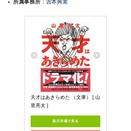
所属事務所
：
吉本興業
天才はあきらめた （文庫） [ 山
里亮太 ]
楽天市場で見る