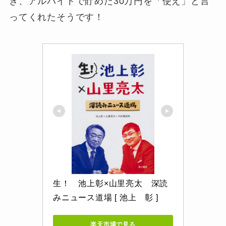
き、アルバイトで貯めた30万円を「使え」と言
ってくれたそうです！
生！　池上彰×山里亮太　深読
みニュース道場 [ 池上　彰 ]
楽天市場で見る