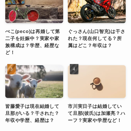
ぺこ(peco)は再婚して第
ぐっさん(山口智充)は干さ
二子を妊娠中？実家や家
れた？現在何してる？所
族構成は？学歴、経歴な
属はどこ？年収は？
ど！
皆藤愛子は現在結婚して
市川実日子は結婚してい
旦那がいる？干された？
て旦那(彼氏)は加瀬亮？ハ
年収や学歴、経歴は？
ーフ？実家や学歴など！