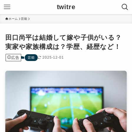
twitre
ホーム
芸能
田口尚平は結婚して嫁や子供がいる？
実家や家族構成は？学歴、経歴など！
広告
2025-12-01
芸能