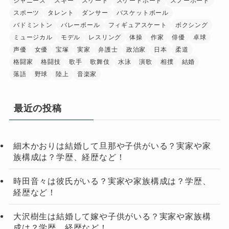
ジャニーズ
スキー
スケート
スケートボード
スノーボード
スポーツ
タレント
ダンサー
バスケットボール
バドミントン
バレーボール
フィギュアスケート
ボクシング
ミュージカル
モデル
レスリング
体操
作家
俳優
卓球
声優
女優
宝塚
実家
弁護士
政治家
日本
柔道
格闘家
格闘技
歌手
歌舞伎
水泳
演歌
相撲
結婚
落語
野球
陸上
音楽家
最近の投稿
細木かおりは結婚して旦那や子供がいる？実家や家
族構成は？学歴、経歴など！
時田音々は彼氏がいる？実家や家族構成は？学歴、
経歴など！
大沢樹生は結婚して嫁や子供がいる？実家や家族構
成は？学歴、経歴など！