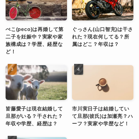
ぺこ(peco)は再婚して第
ぐっさん(山口智充)は干さ
二子を妊娠中？実家や家
れた？現在何してる？所
族構成は？学歴、経歴な
属はどこ？年収は？
ど！
皆藤愛子は現在結婚して
市川実日子は結婚してい
旦那がいる？干された？
て旦那(彼氏)は加瀬亮？ハ
年収や学歴、経歴は？
ーフ？実家や学歴など！