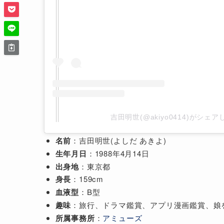
吉田明世(@akiyo0414)がシェ
名前
：吉田明世(よしだ あきよ)
生年月日
：1988年4月14日
出身地
：東京都
身長
：159cm
血液型
：B型
趣味
：旅行、ドラマ鑑賞、アプリ漫画鑑賞、娘
所属事務所
：
アミューズ