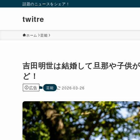
話題のニュースをシェア！
twitre
ホーム
芸能
吉田明世は結婚して旦那や子供
ど！
広告
芸能
2026-03-26