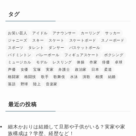
タグ
お笑い芸人
アイドル
アナウンサー
カーリング
サッカー
ジャニーズ
スキー
スケート
スケートボード
スノーボード
スポーツ
タレント
ダンサー
バスケットボール
バドミントン
バレーボール
フィギュアスケート
ボクシング
ミュージカル
モデル
レスリング
体操
作家
俳優
卓球
声優
女優
宝塚
実家
弁護士
政治家
日本
柔道
格闘家
格闘技
歌手
歌舞伎
水泳
演歌
相撲
結婚
落語
野球
陸上
音楽家
最近の投稿
細木かおりは結婚して旦那や子供がいる？実家や家
族構成は？学歴、経歴など！