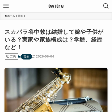
twitre
ホーム
芸能
スカパラ谷中敦は結婚して嫁や子供が
いる？実家や家族構成は？学歴、経歴
など！
広告
2026-06-04
芸能