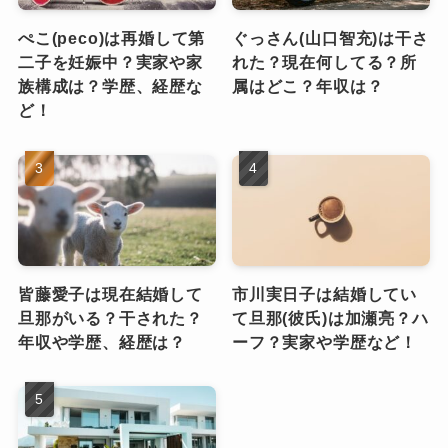
ぺこ(peco)は再婚して第
ぐっさん(山口智充)は干さ
二子を妊娠中？実家や家
れた？現在何してる？所
族構成は？学歴、経歴な
属はどこ？年収は？
ど！
皆藤愛子は現在結婚して
市川実日子は結婚してい
旦那がいる？干された？
て旦那(彼氏)は加瀬亮？ハ
年収や学歴、経歴は？
ーフ？実家や学歴など！