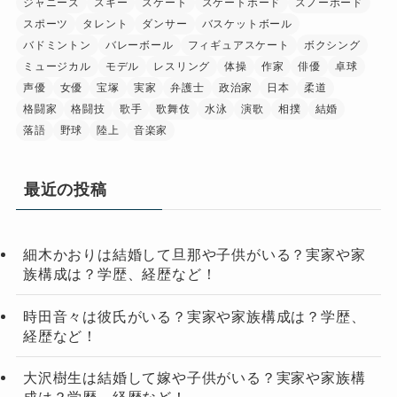
ジャニーズ
スキー
スケート
スケートボード
スノーボード
スポーツ
タレント
ダンサー
バスケットボール
バドミントン
バレーボール
フィギュアスケート
ボクシング
ミュージカル
モデル
レスリング
体操
作家
俳優
卓球
声優
女優
宝塚
実家
弁護士
政治家
日本
柔道
格闘家
格闘技
歌手
歌舞伎
水泳
演歌
相撲
結婚
落語
野球
陸上
音楽家
最近の投稿
細木かおりは結婚して旦那や子供がいる？実家や家
族構成は？学歴、経歴など！
時田音々は彼氏がいる？実家や家族構成は？学歴、
経歴など！
大沢樹生は結婚して嫁や子供がいる？実家や家族構
成は？学歴、経歴など！