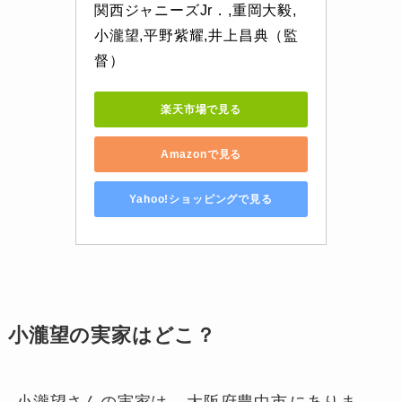
関西ジャニーズJr．,重岡大毅,
小瀧望,平野紫耀,井上昌典（監
督）
楽天市場で見る
Amazonで見る
Yahoo!ショッピングで見る
小瀧望の実家はどこ？