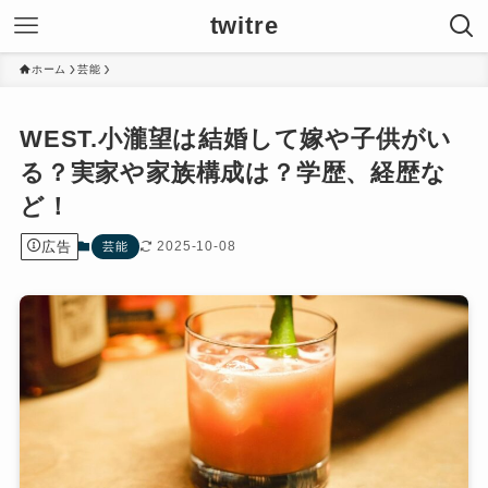
twitre
ホーム
芸能
WEST.小瀧望は結婚して嫁や子供がい
る？実家や家族構成は？学歴、経歴な
ど！
広告
2025-10-08
芸能