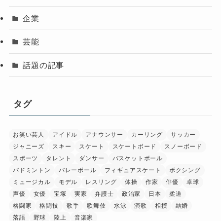
企業
芸能
話題の記事
タグ
お笑い芸人
アイドル
アナウンサー
カーリング
サッカー
ジャニーズ
スキー
スケート
スケートボード
スノーボード
スポーツ
タレント
ダンサー
バスケットボール
バドミントン
バレーボール
フィギュアスケート
ボクシング
ミュージカル
モデル
レスリング
体操
作家
俳優
卓球
声優
女優
宝塚
実家
弁護士
政治家
日本
柔道
格闘家
格闘技
歌手
歌舞伎
水泳
演歌
相撲
結婚
落語
野球
陸上
音楽家