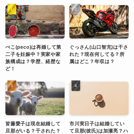
ぺこ(peco)は再婚して第
ぐっさん(山口智充)は干さ
二子を妊娠中？実家や家
れた？現在何してる？所
族構成は？学歴、経歴な
属はどこ？年収は？
ど！
皆藤愛子は現在結婚して
市川実日子は結婚してい
旦那がいる？干された？
て旦那(彼氏)は加瀬亮？ハ