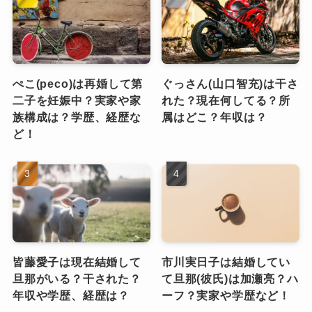
ぺこ(peco)は再婚して第
ぐっさん(山口智充)は干さ
二子を妊娠中？実家や家
れた？現在何してる？所
族構成は？学歴、経歴な
属はどこ？年収は？
ど！
皆藤愛子は現在結婚して
市川実日子は結婚してい
旦那がいる？干された？
て旦那(彼氏)は加瀬亮？ハ
年収や学歴、経歴は？
ーフ？実家や学歴など！