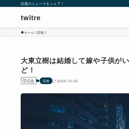
話題のニュースをシェア！
twitre
ホーム
芸能
大東立樹は結婚して嫁や子供が
ど！
広告
芸能
2025-10-20