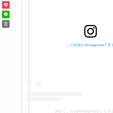
この投稿をInstagramで見
みかてぃの(@mikatyno)がシェ