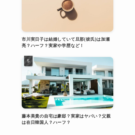
市川実日子は結婚していて旦那(彼氏)は加瀬
亮？ハーフ？実家や学歴など！
藤本美貴の自宅は豪邸？実家はヤバい？父親
は在日韓国人？ハーフ？