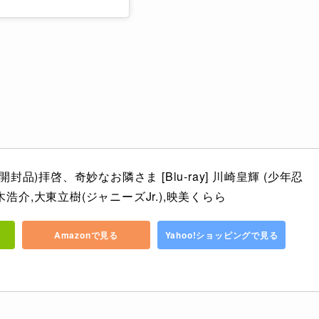
封品)拝啓、奇妙なお隣さま [Blu-ray] 川崎皇輝 (少年忍
鈴木浩介,大東立樹(ジャニーズJr.),映美くらら
Amazonで見る
Yahoo!ショッピングで見る