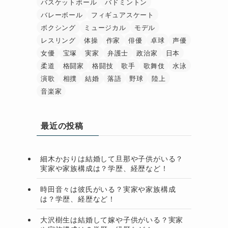
バスケットボール
バドミントン
バレーボール
フィギュアスケート
ボクシング
ミュージカル
モデル
レスリング
体操
作家
俳優
卓球
声優
女優
宝塚
実家
弁護士
政治家
日本
柔道
格闘家
格闘技
歌手
歌舞伎
水泳
演歌
相撲
結婚
落語
野球
陸上
音楽家
最近の投稿
細木かおりは結婚して旦那や子供がいる？
実家や家族構成は？学歴、経歴など！
時田音々は彼氏がいる？実家や家族構成
は？学歴、経歴など！
大沢樹生は結婚して嫁や子供がいる？実家