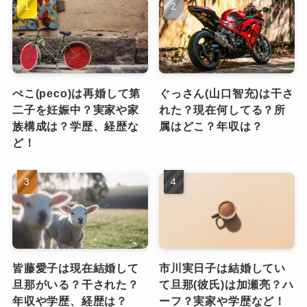
ぺこ(peco)は再婚して第
ぐっさん(山口智充)は干さ
二子を妊娠中？実家や家
れた？現在何してる？所
族構成は？学歴、経歴な
属はどこ？年収は？
ど！
皆藤愛子は現在結婚して
市川実日子は結婚してい
旦那がいる？干された？
て旦那(彼氏)は加瀬亮？ハ
年収や学歴、経歴は？
ーフ？実家や学歴など！