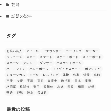
芸能
話題の記事
タグ
お笑い芸人
アイドル
アナウンサー
カーリング
サッカー
ジャニーズ
スキー
スケート
スケートボード
スノーボード
スポーツ
タレント
ダンサー
バスケットボール
バドミントン
バレーボール
フィギュアスケート
ボクシング
ミュージカル
モデル
レスリング
体操
作家
俳優
卓球
声優
女優
宝塚
実家
弁護士
政治家
日本
柔道
格闘家
格闘技
歌手
歌舞伎
水泳
演歌
相撲
結婚
落語
野球
陸上
音楽家
最近の投稿