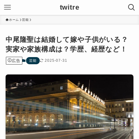
twitre
ホーム
芸能
中尾隆聖は結婚して嫁や子供がいる？
実家や家族構成は？学歴、経歴など！
広告
2025-07-31
芸能