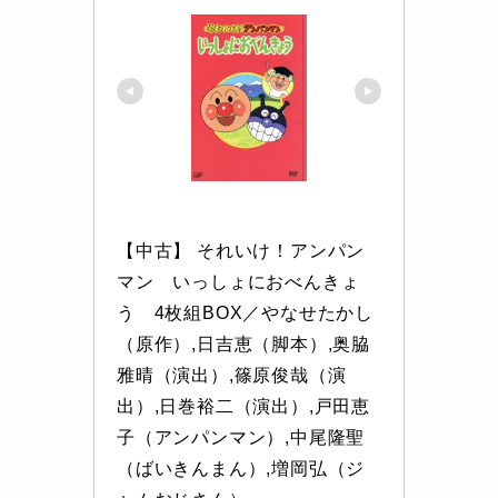
【中古】 それいけ！アンパン
マン　いっしょにおべんきょ
う　4枚組BOX／やなせたかし
（原作）,日吉恵（脚本）,奥脇
雅晴（演出）,篠原俊哉（演
出）,日巻裕二（演出）,戸田恵
子（アンパンマン）,中尾隆聖
（ばいきんまん）,増岡弘（ジ