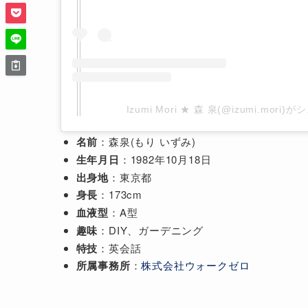
Izumi Mori ★ 森 泉(@izumi.mor
名前
：森泉(もり いずみ)
生年月日
：1982年10月18日
出身地
：東京都
身長
：173cm
血液型
：A型
趣味
：DIY、ガーデニング
特技
：英会話
所属事務所
：
株式会社ウォークゼロ