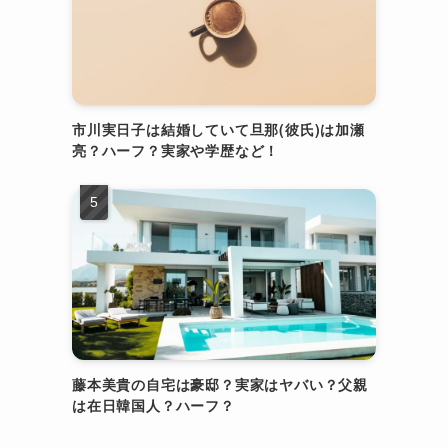
市川実日子は結婚していて旦那(彼氏)は加瀬
亮？ハーフ？実家や学歴など！
藤本美貴の自宅は豪邸？実家はヤバい？父親
は在日韓国人？ハーフ？