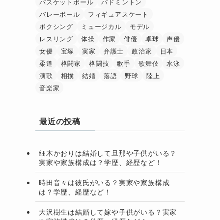
バスケットボール
バドミントン
バレーボール
フィギュアスケート
ボクシング
ミュージカル
モデル
レスリング
体操
作家
俳優
卓球
声優
女優
宝塚
実家
弁護士
政治家
日本
柔道
格闘家
格闘技
歌手
歌舞伎
水泳
演歌
相撲
結婚
落語
野球
陸上
音楽家
最近の投稿
細木かおりは結婚して旦那や子供がいる？
実家や家族構成は？学歴、経歴など！
時田音々は彼氏がいる？実家や家族構成
は？学歴、経歴など！
大沢樹生は結婚して嫁や子供がいる？実家