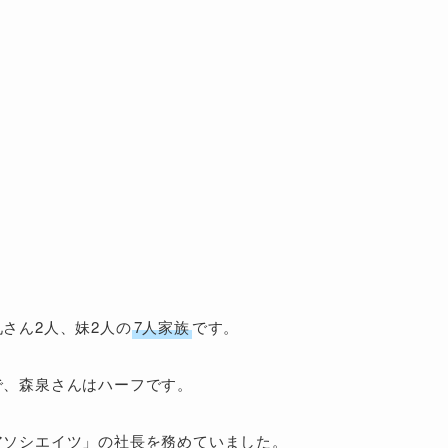
さん2人、妹2人の
7人家族
です。
で、森泉さんはハーフです。
アソシエイツ」の社長を務めていました。