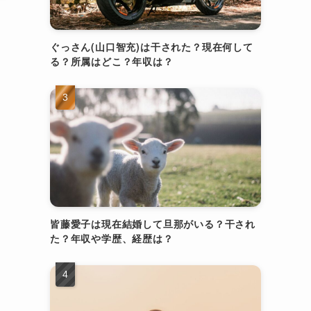
ぐっさん(山口智充)は干された？現在何して
る？所属はどこ？年収は？
皆藤愛子は現在結婚して旦那がいる？干され
た？年収や学歴、経歴は？