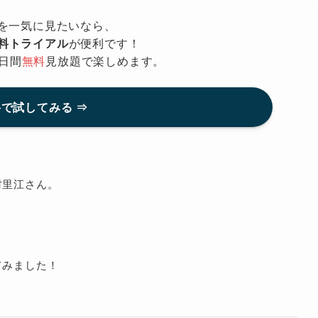
を一気に見たいなら、
無料トライアル
が便利です！
日間
無料
見放題で楽しめます。
で試してみる ⇒
村里江さん。
てみました！