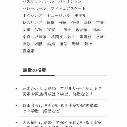
バスケットボール
バドミントン
バレーボール
フィギュアスケート
ボクシング
ミュージカル
モデル
レスリング
体操
作家
俳優
卓球
声優
女優
宝塚
実家
弁護士
政治家
日本
柔道
格闘家
格闘技
歌手
歌舞伎
水泳
演歌
相撲
結婚
落語
野球
陸上
音楽家
最近の投稿
細木かおりは結婚して旦那や子供がいる？
実家や家族構成は？学歴、経歴など！
時田音々は彼氏がいる？実家や家族構成
は？学歴、経歴など！
大沢樹生は結婚して嫁や子供がいる？実家