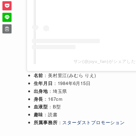
サン(@joyu_fan)がシェアし
名前
：美村里江(みむら りえ)
生年月日
：1984年6月15日
出身地
：埼玉県
身長
：167cm
血液型
：B型
趣味
：読書
所属事務所
：
スターダストプロモーション