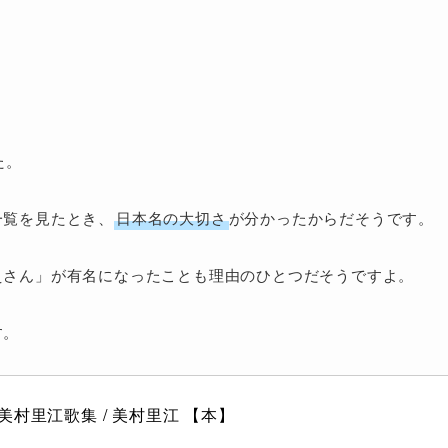
。
た。
一覧を見たとき、
日本名の大切さ
が分かったからだそうです。
えさん」が有名になったことも理由のひとつだそうですよ。
す。
美村里江歌集 / 美村里江 【本】