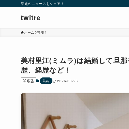
話題のニュースをシェア！
twitre
ホーム
芸能
美村里江(ミムラ)は結婚して旦
歴、経歴など！
広告
芸能
2026-03-26