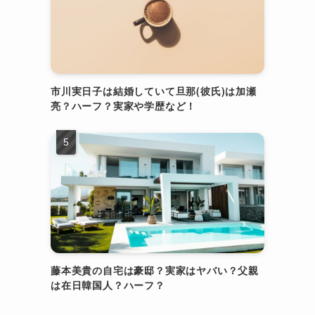
市川実日子は結婚していて旦那(彼氏)は加瀬
亮？ハーフ？実家や学歴など！
藤本美貴の自宅は豪邸？実家はヤバい？父親
は在日韓国人？ハーフ？