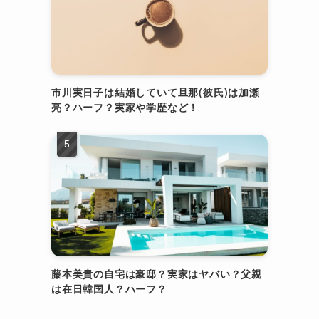
市川実日子は結婚していて旦那(彼氏)は加瀬
亮？ハーフ？実家や学歴など！
藤本美貴の自宅は豪邸？実家はヤバい？父親
は在日韓国人？ハーフ？