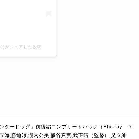
i310)がシェアした投稿
ンダードッグ」前後編コンプリートパック（Blu−ray　Di
村匠海,勝地涼,瀧内公美,熊谷真実,武正晴（監督）,足立紳