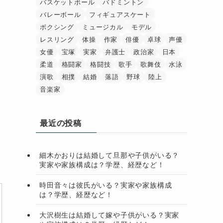
バスケットボール
バドミントン
バレーボール
フィギュアスケート
ボクシング
ミュージカル
モデル
レスリング
体操
作家
俳優
卓球
声優
女優
宝塚
実家
弁護士
政治家
日本
柔道
格闘家
格闘技
歌手
歌舞伎
水泳
演歌
相撲
結婚
落語
野球
陸上
音楽家
最近の投稿
細木かおりは結婚して旦那や子供がいる？
実家や家族構成は？学歴、経歴など！
時田音々は彼氏がいる？実家や家族構成
は？学歴、経歴など！
大沢樹生は結婚して嫁や子供がいる？実家