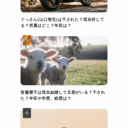
ぐっさん(山口智充)は干された？現在何して
る？所属はどこ？年収は？
皆藤愛子は現在結婚して旦那がいる？干され
た？年収や学歴、経歴は？