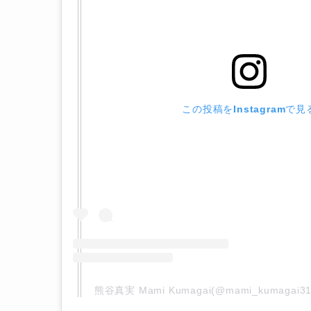
この投稿をInstagramで見
熊谷真実 Mami Kumagai(@mami_kumaga