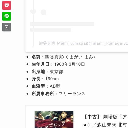
熊谷真実 Mami Kumagai(@mami_kumaga
名前
：熊谷真実(くまがい まみ)
生年月日
：1960年3月10日
出身地
：東京都
身長
：160cm
血液型
：AB型
所属事務所
：フリーランス
【中古】 劇場版「ア
sc）／森山未來,北