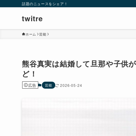
話題のニュースをシェア！
twitre
ホーム
芸能
熊谷真実は結婚して旦那や子供
ど！
広告
芸能
2026-05-24