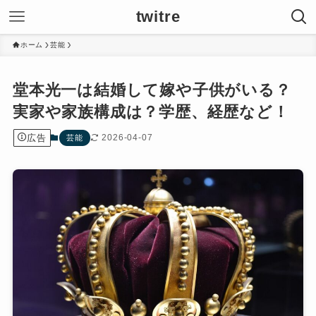
twitre
ホーム
芸能
堂本光一は結婚して嫁や子供がいる？
実家や家族構成は？学歴、経歴など！
広告
2026-04-07
芸能