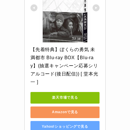
【先着特典】ぼくらの勇気 未
満都市 Blu-ray BOX【Blu-ra
y】(抽選キャンペーン応募シリ
アルコード(後日配信)) [ 堂本光
一 ]
楽天市場で見る
Amazonで見る
Yahoo!ショッピングで見る