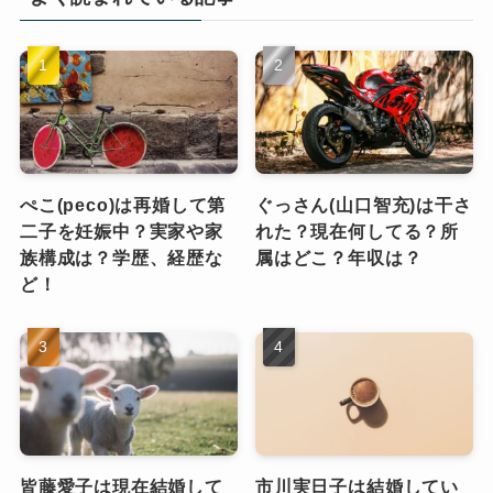
ぺこ(peco)は再婚して第
ぐっさん(山口智充)は干さ
二子を妊娠中？実家や家
れた？現在何してる？所
族構成は？学歴、経歴な
属はどこ？年収は？
ど！
皆藤愛子は現在結婚して
市川実日子は結婚してい