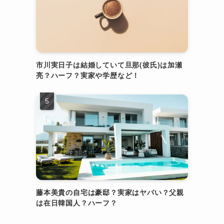
市川実日子は結婚していて旦那(彼氏)は加瀬
亮？ハーフ？実家や学歴など！
藤本美貴の自宅は豪邸？実家はヤバい？父親
は在日韓国人？ハーフ？