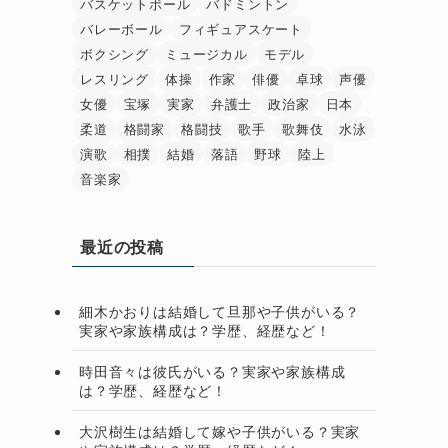
バスケットボール
バドミントン
バレーボール
フィギュアスケート
ボクシング
ミュージカル
モデル
レスリング
体操
作家
俳優
卓球
声優
女優
宝塚
実家
弁護士
政治家
日本
柔道
格闘家
格闘技
歌手
歌舞伎
水泳
演歌
相撲
結婚
落語
野球
陸上
音楽家
最近の投稿
細木かおりは結婚して旦那や子供がいる？
実家や家族構成は？学歴、経歴など！
時田音々は彼氏がいる？実家や家族構成
は？学歴、経歴など！
大沢樹生は結婚して嫁や子供がいる？実家