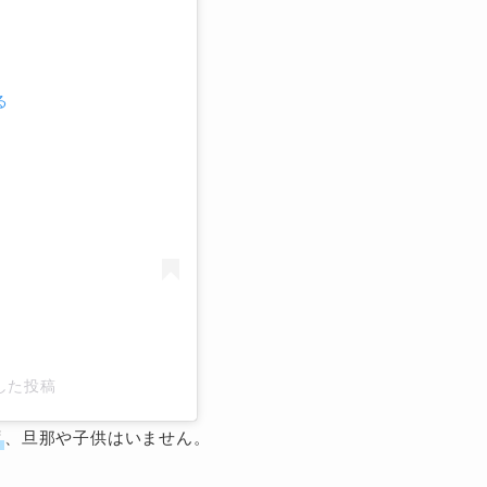
る
アした投稿
ず
、旦那や子供はいません。