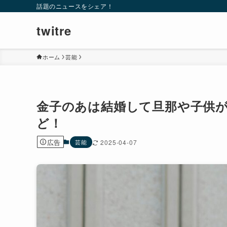
話題のニュースをシェア！
twitre
ホーム
芸能
金子のあは結婚して旦那や子供
ど！
広告
芸能
2025-04-07