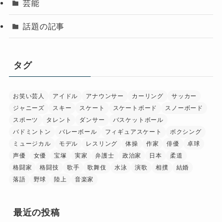
芸能
話題の記事
タグ
お笑い芸人
アイドル
アナウンサー
カーリング
サッカー
ジャニーズ
スキー
スケート
スケートボード
スノーボード
スポーツ
タレント
ダンサー
バスケットボール
バドミントン
バレーボール
フィギュアスケート
ボクシング
ミュージカル
モデル
レスリング
体操
作家
俳優
卓球
声優
女優
宝塚
実家
弁護士
政治家
日本
柔道
格闘家
格闘技
歌手
歌舞伎
水泳
演歌
相撲
結婚
落語
野球
陸上
音楽家
最近の投稿