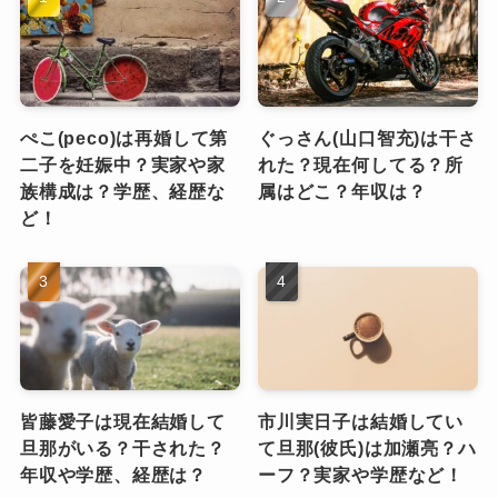
ぺこ(peco)は再婚して第
ぐっさん(山口智充)は干さ
二子を妊娠中？実家や家
れた？現在何してる？所
族構成は？学歴、経歴な
属はどこ？年収は？
ど！
皆藤愛子は現在結婚して
市川実日子は結婚してい
旦那がいる？干された？
て旦那(彼氏)は加瀬亮？ハ
年収や学歴、経歴は？
ーフ？実家や学歴など！