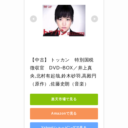
【中古】 トッカン　特別国税
徴収官　DVD−BOX／井上真
央,北村有起哉,鈴木砂羽,高殿円
（原作）,佐藤史朗（音楽）
楽天市場で見る
Amazonで見る
Yahoo!ショッピングで見る