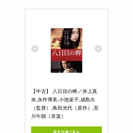
【中古】 八日目の蝉／井上真
央,永作博美,小池栄子,成島出
（監督）,角田光代（原作）,安
川午朗（音楽）
楽天市場で見る