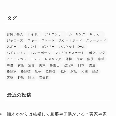
タグ
お笑い芸人
アイドル
アナウンサー
カーリング
サッカー
ジャニーズ
スキー
スケート
スケートボード
スノーボード
スポーツ
タレント
ダンサー
バスケットボール
バドミントン
バレーボール
フィギュアスケート
ボクシング
ミュージカル
モデル
レスリング
体操
作家
俳優
卓球
声優
女優
宝塚
実家
弁護士
政治家
日本
柔道
格闘家
格闘技
歌手
歌舞伎
水泳
演歌
相撲
結婚
落語
野球
陸上
音楽家
最近の投稿
細木かおりは結婚して旦那や子供がいる？実家や家