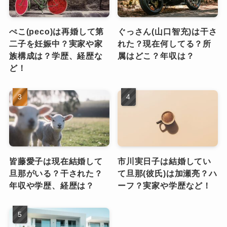
ぺこ(peco)は再婚して第
ぐっさん(山口智充)は干さ
二子を妊娠中？実家や家
れた？現在何してる？所
族構成は？学歴、経歴な
属はどこ？年収は？
ど！
皆藤愛子は現在結婚して
市川実日子は結婚してい
旦那がいる？干された？
て旦那(彼氏)は加瀬亮？ハ
年収や学歴、経歴は？
ーフ？実家や学歴など！