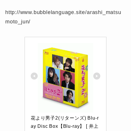
http://www.bubblelanguage.site/arashi_matsu
moto_jun/
花より男子2(リターンズ) Blu-r
ay Disc Box【Blu-ray】 [ 井上