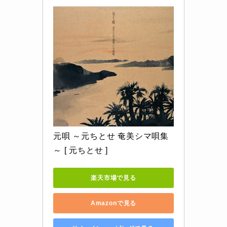
元唄 ～元ちとせ 奄美シマ唄集
～ [ 元ちとせ ]
楽天市場で見る
Amazonで見る